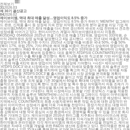

전체보기
31
2026.03
제 30기 결산공고
04
2026.02
제이브이엠, 역대 최대 매출 달성…영업이익도 8.5% 증가
제이브이엠, 역대 최대 매출 달성…영업이익도 8.5% 증가 하반기 ‘MENITH’ 업그레이
드 완료, 신제품 출시 등 성장세 지속 전망 의약품 자동조제 분야 글로벌 리딩 기업 제
이브이엠(JVM)이 연간 최대 매출을 다시 한번 경신하며 국내외 사업 전반에서 견조한
성장세를 이어가고 있다. 한미사이언스 계열사 제이브이엠(대표이사 이동환,
KOSDAQ: 054950)은 2025년 연결 기준으로 매출 1731억원, 영업이익 333억원, 순
이익 284억원의 잠정 실적을 달성했다고 4일 공시했다. 이는 전년 대비 매출은 8.6%,
영업이익은 8.5% 증가한 수치다. 2025년 시장별 매출 비중은 국내 50%, 수출 50%
(북미 17%, 유럽 25%, 기타 8%)로 해외 매출 비중이 전년보다 상승하며 영업이익 증
가에 기여했다. R&D 투자도 매출 대비 5.9% 수준인 103억원으로 확대하며 신제품 개
발과 미래 성장동력 확보에 집중했다. 대표 품목인 ATDPS와 COUNTMATE(카운트메
이트)의 성장이 수출 확대를 견인했다. 특히 지난해 출시된 직교로봇 기반 바이알 자동
조제 솔루션 COUNTMATE는 북미 시장에서 판매를 확대하며 제이브이엠의 직전 4분
기 전체 매출 431억 원과 영업이익 59억 원 달성에 기여했다. <사진> 제이브이엠
‘ATDPS DOC3’국내 시장에서는 제이브이엠이 차세대 맞춤형 자동 조제 솔루션 라인
업을 바탕으로 점유율 1위를 유지하며 입지를 확고히 하고 있다. 올해는 의약품 자동
포장기 신제품 ‘ATDPS DOC3’를 출시하며 국내외 시장 공략을 본격화할 계획이
다.DOC3는 약국 조제 현장의 업무 부담을 줄이고 작업 효율을 높이기 위해 설계된 맞
춤형 장비로, 수동 조제 셀을 기존 30셀에서 60셀로 확대해 다양한 의약품을 보다 효
율적으로 관리할 수 있도록 했다. 또한 1/2정 및 특수 형상 의약품까지 자동 조제가 가
능해 조제 정확도와 작업 편의성을 동시에 높이는 등 약국 운영 환경에 최적화된 솔루
션을 제공할 것으로 기대된다. 해외 시장에서는 로봇팔 기반 로보틱스 기술을 적용한
파우치 자동조제 솔루션 ‘MENITH(메니스)’의 시스템 업그레이드 작업이 마무리됨에
따라, 네덜란드와 독일 등 북유럽 국가 중심으로 판매가 확장될 것으로 예상된다. 북미
지역에서도 COUNTMATE의 최종 사용자로부터 빠른 작업 속도에 대한 긍정적인 반
응이 이어지면서 성장세가 올해 더욱 가속화될 전망이다. 중장기적으로는 대형 바이
알 제품 출시와 유럽 지역 내 MENITH의 성과가 본격화될 경우, 제품 포트폴리오가 한
층 강화되며 대형 약국 중심의 시장 환경에서도 경쟁력을 확보할 수 있을 것으로 회사
측은 기대하고 있다. 제이브이엠은 2016년 한미그룹 지주회사 한미사이언스에 편입
된 후 한미그룹의 전문적 경영 관리 역량을 토대로 지속가능한 성장을 이뤄가고 있다.
한미약품과 온라인팜은 각각 제이브이엠의 해외사업과 국내사업을 전담하고, 제이브
이엠은 차세대 신제품 개발을 위한 R&D와 생산에 집중하고 있다. 한미약품은 현재 글
로벌 파트너 기업 35개사를 통해 60개 국가에 제이브이엠 장비를 공급하고 있다. 이동