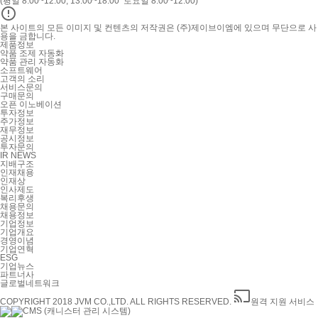
(평일 8:00~12:00, 13:00~18:00 토요일 8:00~12:00)

본 사이트의 모든 이미지 및 컨텐츠의 저작권은 (주)제이브이엠에 있으며 무단으로 사
용을 금합니다.
제품정보
약품 조제 자동화
약품 관리 자동화
소프트웨어
고객의 소리
서비스문의
구매문의
오픈 이노베이션
투자정보
주가정보
재무정보
공시정보
투자문의
IR NEWS
지배구조
인재채용
인재상
인사제도
복리후생
채용문의
채용정보
기업정보
기업개요
경영이념
기업연혁
ESG
기업뉴스
파트너사
글로벌네트워크

COPYRIGHT 2018 JVM CO.,LTD. ALL RIGHTS RESERVED.
원격 지원 서비스
CMS (캐니스터 관리 시스템)