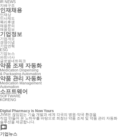
IR NEWS
지배구조
인재채용
인재상
인사제도
복리후생
채용문의
채용정보
기업정보
기업개요
경영이념
기업연혁
ESG
기업뉴스
파트너사
글로벌네트워크
약품 조제 자동화
Medication Dispensing
& Packaging Automation
약품 관리 자동화
Medication Management
Automation
소프트웨어
SOFTWARE
KOR
ENG
Digital
Pharmacy is Now Yours
JVM은 끊임없는 기술 개발과 세계 각국의 병원·약국 환경을
직접 만들어 온 노하우를 바탕으로 최첨단 약품 조제 및 약품 관리 자동화
솔루션을 제공합니다.

기업
뉴스