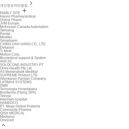

개인정보처리방침

FAMILY SITE
Hanmi Pharmacentical
Online Pharm
JVM Europe
McKesson Canada Automation
Swisslog
Parata
Meditec
Sinopharm
CHING DAH HANG CO., LTD
Deltason
Ti Medi
Motion Corp.
Biomedical support & System
AHCSC
SOLOCONE INDUSTRY PT
Omni-Health Pte Ltd
AS Muhendislik Medikal
SUPREME Product LTD
Altonkaran Parsian Company
LATIMAX SYSTEMS
OMB
Tecnologia Hospitalaria
Boxifarma (Flying SPA)
Tekvya
Intermed hospital
HAMEDCO
PT. Mega Global Pratama
Community Pharma
QISH MEDICAL
Mediproz
Omnicell
