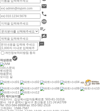






개인정보처리방침 동의

작성완료
서비스문의
투자문의
채용문의
오시는 길
(주) 제이브이엠
대표이사 : 김상욱
사업자등록번호: 503-81-31016
본사 : 대구 광역시 달서구 호산동로 121 (우)42709
Tel: 053-584-9999
Fax: 053-582-2516
고객센터 : 1588-7587