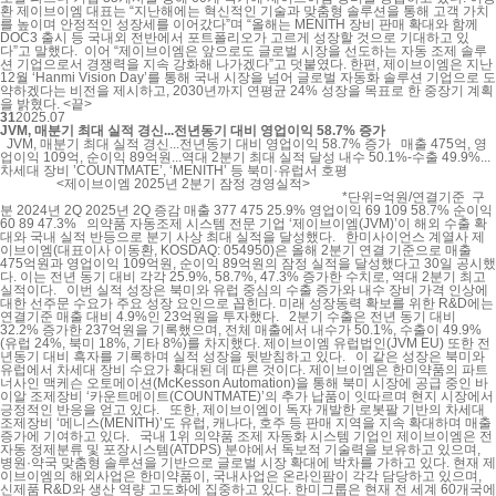
환 제이브이엠 대표는 “지난해에는 혁신적인 기술과 맞춤형 솔루션을 통해 고객 가치
를 높이며 안정적인 성장세를 이어갔다”며 “올해는 MENITH 장비 판매 확대와 함께
DOC3 출시 등 국내외 전반에서 포트폴리오가 고르게 성장할 것으로 기대하고 있
다”고 말했다. 이어 “제이브이엠은 앞으로도 글로벌 시장을 선도하는 자동 조제 솔루
션 기업으로서 경쟁력을 지속 강화해 나가겠다”고 덧붙였다. 한편, 제이브이엠은 지난
12월 ‘Hanmi Vision Day’를 통해 국내 시장을 넘어 글로벌 자동화 솔루션 기업으로 도
약하겠다는 비전을 제시하고, 2030년까지 연평균 24% 성장을 목표로 한 중장기 계획
을 밝혔다. <끝>
31
2025.07
JVM, 매분기 최대 실적 경신...전년동기 대비 영업이익 58.7% 증가
JVM, 매분기 최대 실적 경신...전년동기 대비 영업이익 58.7% 증가 매출 475억, 영
업이익 109억, 순이익 89억원...역대 2분기 최대 실적 달성 내수 50.1%-수출 49.9%...
차세대 장비 ’COUNTMATE’, ‘MENITH’ 등 북미·유럽서 호평
<제이브이엠 2025년 2분기 잠정 경영실적>
*단위=억원/연결기준 구
분 2024년 2Q 2025년 2Q 증감 매출 377 475 25.9% 영업이익 69 109 58.7% 순이익
60 89 47.3% 의약품 자동조제 시스템 전문 기업 ‘제이브이엠(JVM)’이 해외 수출 확
대와 국내 실적 반등으로 분기 사상 최대 실적을 달성했다. 한미사이언스 계열사 제
이브이엠(대표이사 이동환, KOSDAQ: 054950)은 올해 2분기 연결 기준으로 매출
475억원과 영업이익 109억원, 순이익 89억원의 잠정 실적을 달성했다고 30일 공시했
다. 이는 전년 동기 대비 각각 25.9%, 58.7%, 47.3% 증가한 수치로, 역대 2분기 최고
실적이다. 이번 실적 성장은 북미와 유럽 중심의 수출 증가와 내수 장비 가격 인상에
대한 선주문 수요가 주요 성장 요인으로 꼽힌다. 미래 성장동력 확보를 위한 R&D에는
연결기준 매출 대비 4.9%인 23억원을 투자했다. 2분기 수출은 전년 동기 대비
32.2% 증가한 237억원을 기록했으며, 전체 매출에서 내수가 50.1%, 수출이 49.9%
(유럽 24%, 북미 18%, 기타 8%)를 차지했다. 제이브이엠 유럽법인(JVM EU) 또한 전
년동기 대비 흑자를 기록하며 실적 성장을 뒷받침하고 있다. 이 같은 성장은 북미와
유럽에서 차세대 장비 수요가 확대된 데 따른 것이다. 제이브이엠은 한미약품의 파트
너사인 맥케슨 오토메이션(McKesson Automation)을 통해 북미 시장에 공급 중인 바
이알 조제장비 ‘카운트메이트(COUNTMATE)’의 추가 납품이 잇따르며 현지 시장에서
긍정적인 반응을 얻고 있다. 또한, 제이브이엠이 독자 개발한 로봇팔 기반의 차세대
조제장비 ‘메니스(MENITH)’도 유럽, 캐나다, 호주 등 판매 지역을 지속 확대하며 매출
증가에 기여하고 있다. 국내 1위 의약품 조제 자동화 시스템 기업인 제이브이엠은 전
자동 정제분류 및 포장시스템(ATDPS) 분야에서 독보적 기술력을 보유하고 있으며,
병원·약국 맞춤형 솔루션을 기반으로 글로벌 시장 확대에 박차를 가하고 있다. 현재 제
이브이엠의 해외사업은 한미약품이, 국내사업은 온라인팜이 각각 담당하고 있으며,
신제품 R&D와 생산 역량 고도화에 집중하고 있다. 한미그룹은 현재 전 세계 60개국에