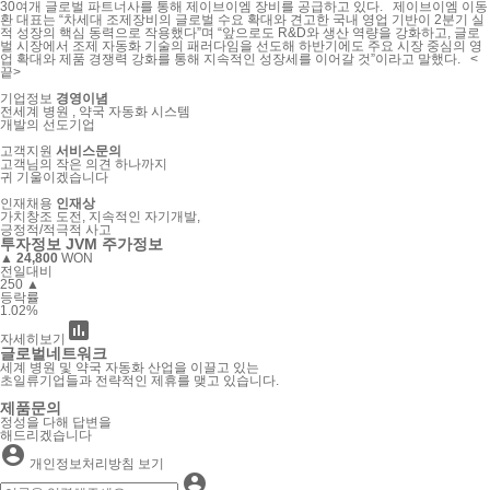
30여개 글로벌 파트너사를 통해 제이브이엠 장비를 공급하고 있다. 제이브이엠 이동
환 대표는 “차세대 조제장비의 글로벌 수요 확대와 견고한 국내 영업 기반이 2분기 실
적 성장의 핵심 동력으로 작용했다”며 “앞으로도 R&D와 생산 역량을 강화하고, 글로
벌 시장에서 조제 자동화 기술의 패러다임을 선도해 하반기에도 주요 시장 중심의 영
업 확대와 제품 경쟁력 강화를 통해 지속적인 성장세를 이어갈 것”이라고 말했다. <
끝>
기업정보
경영이념
전세계 병원 , 약국 자동화 시스템
개발의 선도기업
고객지원
서비스문의
고객님의 작은 의견 하나까지
귀 기울이겠습니다
인재채용
인재상
가치창조 도전, 지속적인 자기개발,
긍정적/적극적 사고
투자
정보
JVM 주가정보
▲
24,800
WON
전일대비
250 ▲
등락률
1.02%

자세히보기
글로벌
네트워크
세계 병원 및 약국 자동화 산업을 이끌고 있는
초일류기업들과 전략적인 제휴를 맺고 있습니다.
제품
문의
정성을 다해 답변을
해드리겠습니다

개인정보처리방침 보기
