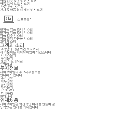
약품 검수 및 와인딩 시스템
약품 조제 보조 시스템
약품 관리 자동화
전자동 약품 분배 캐비닛 시스템
소프트웨어
전자동 약품 조제 시스템
반자동 약품 조제 시스템
약품 검수 시스템
약품 관리 자동화 시스템
고객의 소리
고객의 소리
고객님의 작은 의견 하나까지
귀 기울이는 제이브이엠이 되겠습니다.
서비스문의
구매문의
오픈 이노베이션
투자정보
투자정보
제이브이엠의 주요재무정보를
안내해 드립니다.
주가정보
재무정보
공시정보
투자문의
IR NEWS
지배구조
인재채용
인재채용
제이브이엠은 혁신적인 미래를 만들어 갈
능력있는 인재를 기다립니다.