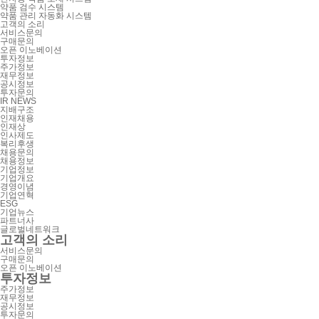
약품 검수 시스템
약품 관리 자동화 시스템
고객의 소리
서비스문의
구매문의
오픈 이노베이션
투자정보
주가정보
재무정보
공시정보
투자문의
IR NEWS
지배구조
인재채용
인재상
인사제도
복리후생
채용문의
채용정보
기업정보
기업개요
경영이념
기업연혁
ESG
기업뉴스
파트너사
글로벌네트워크
고객의 소리
서비스문의
구매문의
오픈 이노베이션
투자정보
주가정보
재무정보
공시정보
투자문의